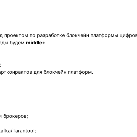
ад проектом по разработке блокчейн платформы цифр
Рады будем
middle+
;
артконрактов для блокчейн платформ.
и брокеров;
afka/Tarantool;