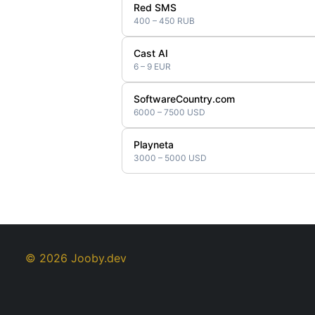
Red SMS
400 – 450 RUB
Cast AI
6 – 9 EUR
SoftwareCountry.com
6000 – 7500 USD
Playneta
3000 – 5000 USD
© 2026 Jooby.dev