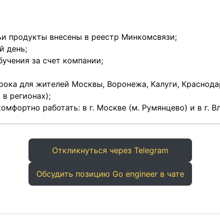
чьи продукты внесены в реестр Минкомсвязи;
й день;
учения за счет компании;
рока для жителей Москвы, Воронежа, Калуги, Краснода
в регионах);
омфортно работать: в г. Москве (м. Румянцево) и в г. 
Откликнуться через Telegram
Обсудить позицию Go engineer в чате