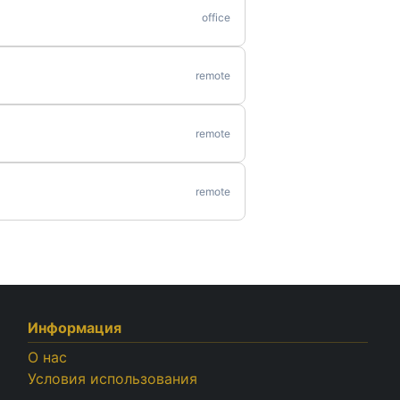
office
remote
remote
remote
Информация
О нас
Условия использования