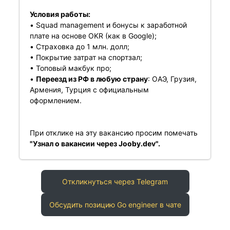
Условия работы:
• Squad management и бонусы к заработной
плате на основе OKR (как в Google);
• Страховка до 1 млн. долл;
• Покрытие затрат на спортзал;
• Топовый макбук про;
•
Переезд из РФ в любую страну
: ОАЭ, Грузия,
Армения, Турция с официальным
оформлением.
При отклике на эту вакансию просим помечать
"Узнал о вакансии через Jooby.dev".
Откликнуться через Telegram
Обсудить позицию Go engineer в чате