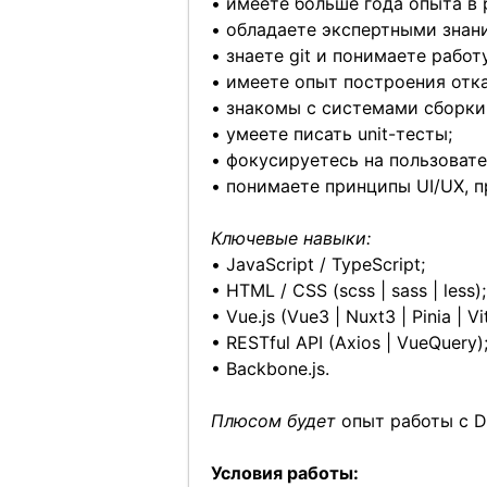
• имеете больше года опыта в
• обладаете экспертными знани
• знаете git и понимаете работ
• имеете опыт построения отк
• знакомы с системами сборки 
• умеете писать unit-тесты;
• фокусируетесь на пользовате
• понимаете принципы UI/UX, п
Ключевые навыки:
• JavaScript / TypeScript;
• HTML / CSS (scss | sass | less);
• Vue.js (Vue3 | Nuxt3 | Pinia | Vi
• RESTful API (Axios | VueQuery)
• Backbone.js.
Плюсом будет
опыт работы с D
Условия работы: