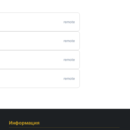
remote
remote
remote
remote
Информация