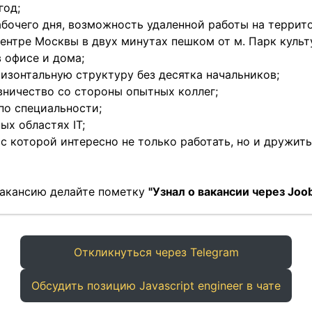
год;
абочего дня, возможность удаленной работы на террит
ентре Москвы в двух минутах пешком от м. Парк культ
 офисе и дома;
изонтальную структуру без десятка начальников;
вничество со стороны опытных коллег;
по специальности;
ых областях IT;
 которой интересно не только работать, но и дружить
 вакансию делайте пометку
"Узнал о вакансии через Joob
Откликнуться через Telegram
Обсудить позицию Javascript engineer в чате