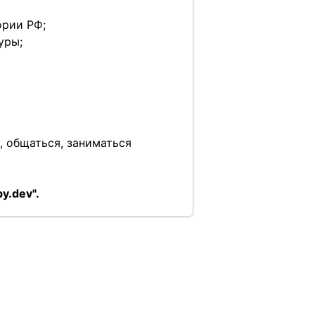
ории РФ;
уры;
, общаться, заниматься
y.dev".