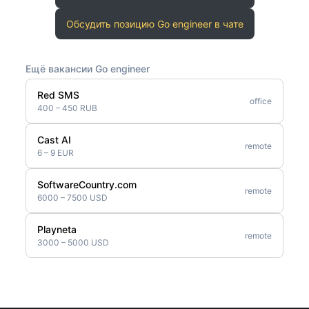
Обсудить позицию Go engineer в чате
Ещё вакансии Go engineer
Red SMS
office
400 – 450 RUB
Cast AI
remote
6 – 9 EUR
SoftwareCountry.com
remote
6000 – 7500 USD
Playneta
remote
3000 – 5000 USD