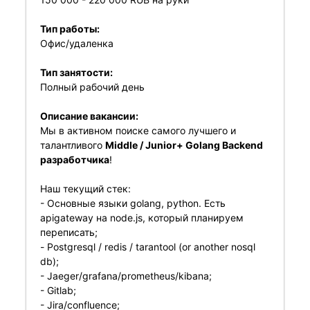
Тип работы:
Офис/удаленка
Тип занятости:
Полный рабочий день
Описание вакансии:
Мы в активном поиске самого лучшего и
талантливого
Middle / Junior+ Golang Backend
разработчика
!
Наш текущий стек:
- Основные языки golang, python. Есть
apigateway на node.js, который планируем
переписать;
- Postgresql / redis / tarantool (or another nosql
db);
- Jaeger/grafana/prometheus/kibana;
- Gitlab;
- Jira/confluence;