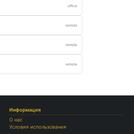
office
remote
remote
remote
Информация
О нас
Условия использования