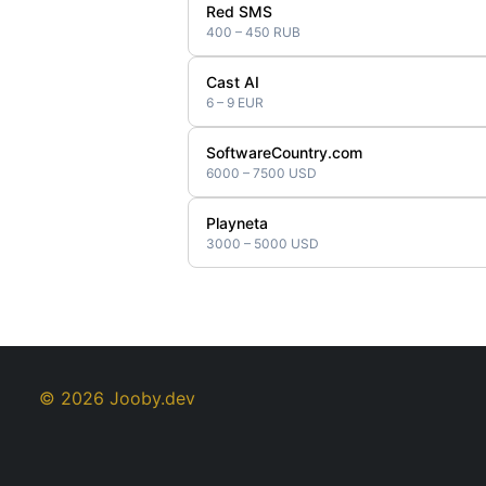
Red SMS
400 – 450 RUB
Cast AI
6 – 9 EUR
SoftwareCountry.com
6000 – 7500 USD
Playneta
3000 – 5000 USD
© 2026 Jooby.dev