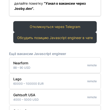
делайте пометку
"Узнал о вакансии через
Jooby.dev".
Откликнуться через Telegram
Обсудить позицию Javascript engineer в чате
Ещё вакансии Javascript engineer
Nearform
remote
88 – 90 USD
Lago
remote
60000 – 100000 EUR
Gehtsoft USA
remote
4000 – 5000 USD