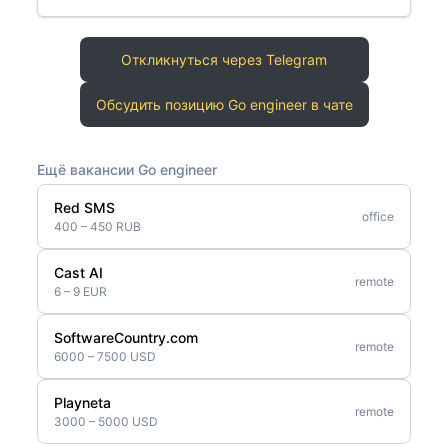
Откликнуться через Telegram
Обсудить позицию Go engineer в чате
Ещё вакансии Go engineer
Red SMS
office
400 – 450 RUB
Cast AI
remote
6 – 9 EUR
SoftwareCountry.com
remote
6000 – 7500 USD
Playneta
remote
3000 – 5000 USD