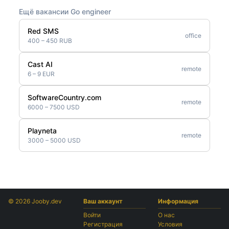
Ещё вакансии Go engineer
Red SMS
office
400 – 450 RUB
Cast AI
remote
6 – 9 EUR
SoftwareCountry.com
remote
6000 – 7500 USD
Playneta
remote
3000 – 5000 USD
© 2026 Jooby.dev
Ваш аккаунт
Информация
Войти
О нас
Регистрация
Условия