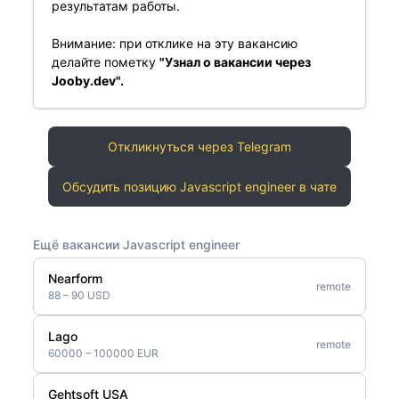
результатам работы.
Внимание: при отклике на эту вакансию
делайте пометку
"Узнал о вакансии через
Jooby.dev".
Откликнуться через Telegram
Обсудить позицию Javascript engineer в чате
Ещё вакансии Javascript engineer
Nearform
remote
88 – 90 USD
Lago
remote
60000 – 100000 EUR
Gehtsoft USA