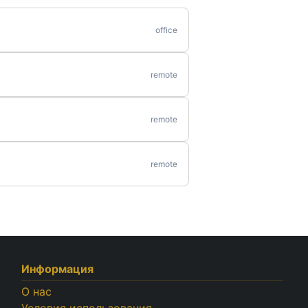
office
remote
remote
remote
Информация
О нас