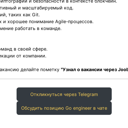
иптографии и безопасности в контексте блокчейн.
ктивный и масштабируемый код.
й, таких как Git.
х и хорошее понимание Agile-процессов.
мение работать в команде.
оманд в своей сфере.
кации от компании.
 вакансию делайте пометку
"Узнал о вакансии через Joo
Откликнуться через Telegram
Обсудить позицию Go engineer в чате