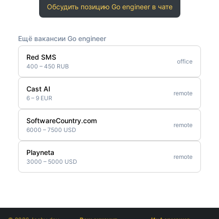
Обсудить позицию Go engineer в чате
Ещё вакансии Go engineer
Red SMS
office
400 – 450 RUB
Cast AI
remote
6 – 9 EUR
SoftwareCountry.com
remote
6000 – 7500 USD
Playneta
remote
3000 – 5000 USD