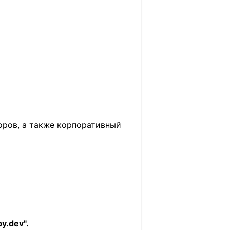
торов, а также корпоративный
y.dev".