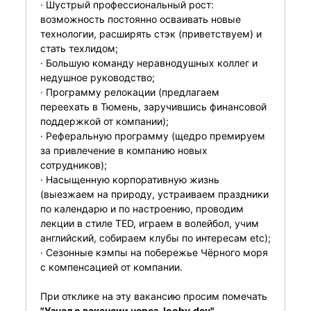
· Шустрый профессиональный рост:
возможность постоянно осваивать новые
технологии, расширять стэк (приветствуем) и
стать техлидом;
· Большую команду неравнодушных коллег и
недушное руководство;
· Программу релокации (предлагаем
переехать в Тюмень, заручившись финансовой
поддержкой от компании);
· Реферальную программу (щедро премируем
за привлечение в компанию новых
сотрудников);
· Насыщенную корпоративную жизнь
(выезжаем на природу, устраиваем праздники
по календарю и по настроению, проводим
лекции в стиле TED, играем в волейбол, учим
английский, собираем клубы по интересам etc);
· Сезонные кэмпы на побережье Чёрного моря
с компенсацией от компании.
При отклике на эту вакансию просим помечать
"Узнал о вакансии через Jooby.dev".