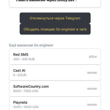
Откликнуться через Telegram
Обсудить позицию Go engineer в чате
Ещё вакансии Go engineer
Red SMS
office
400 – 450 RUB
Cast AI
remote
6 – 9 EUR
SoftwareCountry.com
remote
6000 – 7500 USD
Playneta
remote
3000 – 5000 USD