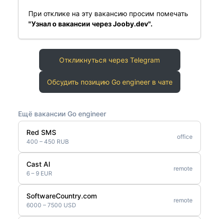
При отклике на эту вакансию просим помечать
"Узнал о вакансии через Jooby.dev".
Откликнуться через Telegram
Обсудить позицию Go engineer в чате
Ещё вакансии Go engineer
Red SMS
office
400 – 450 RUB
Cast AI
remote
6 – 9 EUR
SoftwareCountry.com
remote
6000 – 7500 USD