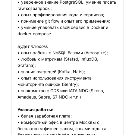
• уверенное знание PostgreSQL, умение писать
raw sql запросы;
• опыт профилирования кода и сервисов;
• понимание git flow и опыт его применения;
• умение упаковать свой сервис в Docker и
docker-compose.
Будет плюсом:
• опыт работы с NoSQL базами (Aerospike);
• любовь к метрикам (Statsd, InfluxDB,
Grafana);
• знание очередей (Kafka, Nats);
• опыт использования инструмента
мониторинга ошибок (Sentry);
• знакомство с GDS или IATA NDC (Sirena,
Amadeus, Sabre, S7 NDC и т.п.)
Условия работы:
• белая заработная плата;
• комфортный офис в центре Москвы с
бесплатным фитнес-залом, зонами отдыха,
безлимитным чаем/кофе и питанием;