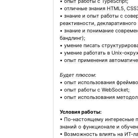
• опыт работы с TypeScript;
• отличные знания HTML5, CSS3
• знание и опыт работы с сове
реактивности, декларативного
• знание и понимание совреме
бандлинг);
• умение писать структуриров
• умение работать в Unix-окруж
• опыт применения автоматичес
Будет плюсом
:
• опыт использования фреймво
• опыт работы с WebSocket;
• опыт использования методол
Условия работы:
• По-настоящему интересные 
знаний о функционале и обуче
• Возможность влиять на ИТ-л