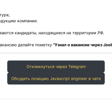
тура;
одукцию компании.
аются кандидаты, находящиеся на территории РФ.
 вакансию делайте пометку
"Узнал о вакансии через Joob
Откликнуться через Telegram
Обсудить позицию Javascript engineer в чате