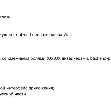
тчик.
кущее front-end приложение на Vue;
ь со смежными ролями (UX\UX дизайнерами, backend-
овной интерфейс приложения;
фической части