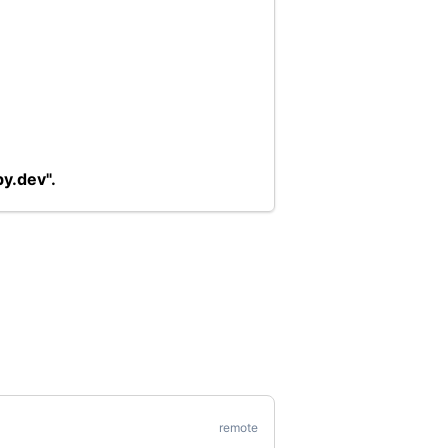
y.dev".
remote