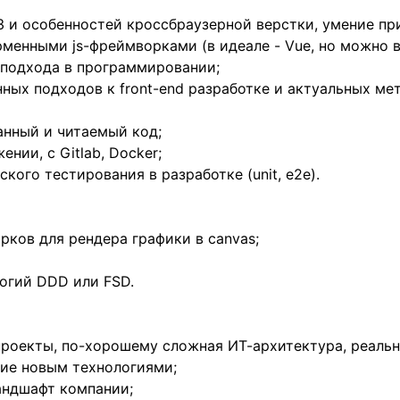
 и особенностей кроссбраузерной верстки, умение при
рменными js-фреймворками (в идеале - Vue, но можно в
 подхода в программировании;
нных подходов к front-end разработке и актуальных ме
анный и читаемый код;
ении, с Gitlab, Docker;
кого тестирования в разработке (unit, e2e).
рков для рендера графики в canvas;
огий DDD или FSD.
проекты, по-хорошему сложная ИТ-архитектура, реаль
ние новым технологиями;
андшафт компании;