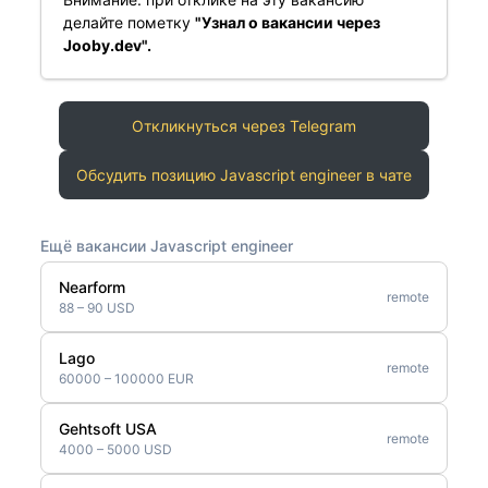
делайте пометку
"Узнал о вакансии через
Jooby.dev".
Откликнуться через Telegram
Обсудить позицию Javascript engineer в чате
Ещё вакансии Javascript engineer
Nearform
remote
88 – 90 USD
Lago
remote
60000 – 100000 EUR
Gehtsoft USA
remote
4000 – 5000 USD