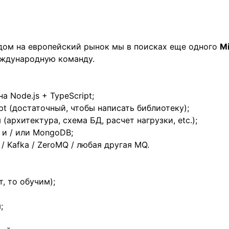
дом на европейский рынок мы в поисках еще одного
Mi
ждународную команду.
 Node.js + TypeScript;
pt (достаточный, чтобы написать библиотеку);
архитектура, схема БД, расчет нагрузки, etc.);
 и / или MongoDB;
 / Kafka / ZeroMQ / любая другая MQ.
, то обучим);
;