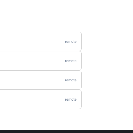
remote
remote
remote
remote