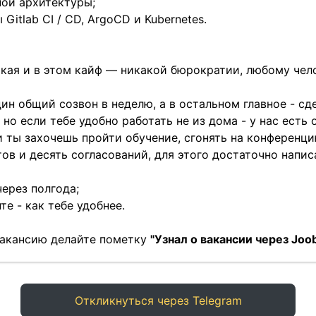
ой архитектуры;
itlab CI / CD, ArgoCD и Kubernetes.
кая и в этом кайф — никакой бюрократии, любому чел
один общий созвон в неделю, а в остальном главное - с
но если тебе удобно работать не из дома - у нас есть 
 ты захочешь пройти обучение, сгонять на конференцию
в и десять согласований, для этого достаточно написа
ерез полгода;
те - как тебе удобнее.
 вакансию делайте пометку
"Узнал о вакансии через Joob
Откликнуться через Telegram