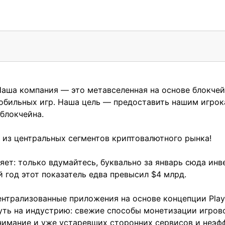
Наша компания — это метавселенная на основе блокчей
обильных игр. Наша цель — предоставить нашим игрок
блокчейна.
м из центральных сегментов криптовалютного рынка!
яет: только вдумайтесь, буквально за январь сюда инв
й год этот показатель едва превысил $4 млрд.
ентрализованные приложения на основе концепции Play-
уть на индустрию: свежие способы монетизации игрово
нимание и уже устаревших сторонних сервисов и неэф