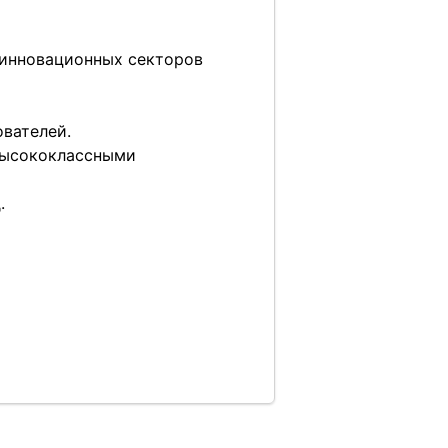
 инновационных секторов
вателей.
высококлассными
.