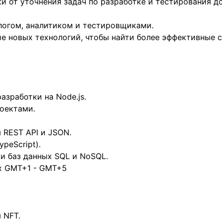
ки от уточнения задач по разработке и тестирования д
ологом, аналитиком и тестировщиками.
ие новых технологий, чтобы найти более эффективные
азработки на Node.js.
роектами.
 REST API и JSON.
ypeScript).
и баз данных SQL и NoSQL.
х GMT+1 - GMT+5
 NFT.