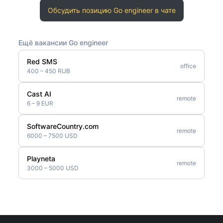
Обсудить позицию Go engineer в чате
Ещё вакансии Go engineer
Red SMS
office
400 – 450 RUB
Cast AI
remote
6 – 9 EUR
SoftwareCountry.com
remote
6000 – 7500 USD
Playneta
remote
3000 – 5000 USD