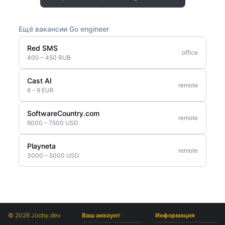
Ещё вакансии Go engineer
Red SMS
office
400 – 450 RUB
Cast AI
remote
6 – 9 EUR
SoftwareCountry.com
remote
6000 – 7500 USD
Playneta
remote
3000 – 5000 USD
© 2026 Jooby.dev
Ваш аккаунт
Информация