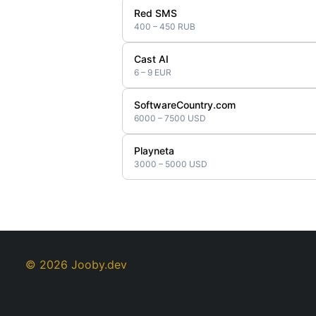
Red SMS
400 – 450 RUB
Cast AI
6 – 9 EUR
SoftwareCountry.com
6000 – 7500 USD
Playneta
3000 – 5000 USD
© 2026 Jooby.dev