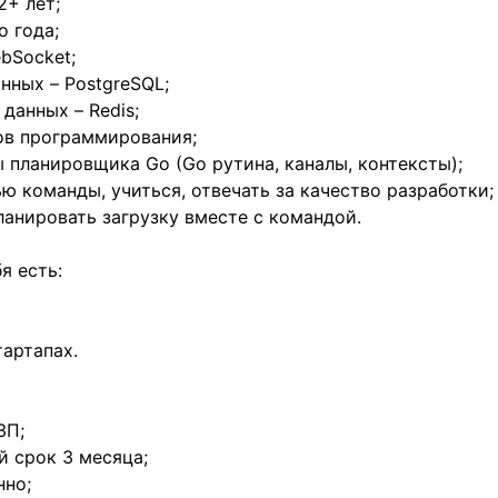
2+ лет;
о года;
ebSocket;
нных – PostgreSQL;
данных – Redis;
ов программирования;
 планировщика Go (Go рутина, каналы, контексты);
ю команды, учиться, отвечать за качество разработки;
ланировать загрузку вместе с командой.
бя есть:
артапах.
ЗП;
 срок 3 месяца;
нно;