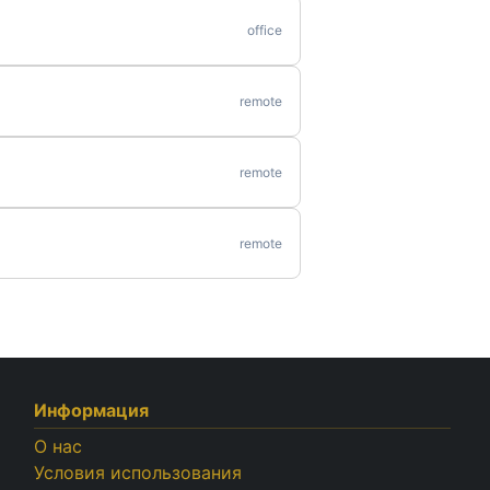
office
remote
remote
remote
Информация
О нас
Условия использования