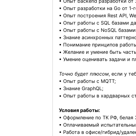
• Опыт backend разработки от 
• Опыт разработки на Go от 1-г
• Опыт построения Rest API, W
• Опыт работы с SQL базами да
• Опыт работы с NoSQL базами 
• Знание асинхронных паттерн
• Понимание принципов работы
• Желание и умение быть часть
• Умение оценивать задачи и п
Точно будет плюсом
, если у те
• Опыт работы с MQTT;
• Знание GraphQL;
• Опыт работы в хардварных ст
Условия работы:
• Оформление по ТК РФ, белая 
• Оплачиваемый испытательный
• Работа в офисе/гибрид/удале