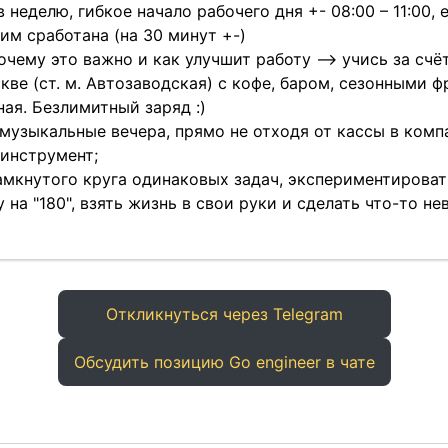
в неделю, гибкое начало рабочего дня +- 08:00 – 11:00,
ним сработана (на 30 минут +-)
очему это важно и как улучшит работу --> учись за счё
кве (ст. м. Автозаводская) с кофе, баром, сезонными ф
ная. Безлимитный заряд :)
музыкальные вечера, прямо не отходя от кассы в комп
инструмент;
амкнутого круга одинаковых задач, экспериментироват
 на "180", взять жизнь в свои руки и сделать что-то н
Откликнуться через Telegram
Обсудить позицию Go engineer в чате