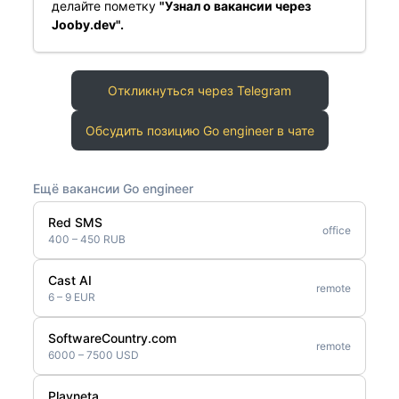
делайте пометку
"Узнал о вакансии через
Jooby.dev".
Откликнуться через Telegram
Обсудить позицию Go engineer в чате
Ещё вакансии Go engineer
Red SMS
office
400 – 450 RUB
Cast AI
remote
6 – 9 EUR
SoftwareCountry.com
remote
6000 – 7500 USD
Playneta