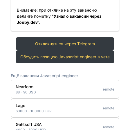
Внимание: при отклике на эту вакансию
делайте пометку
"Узнал о вакансии через
Jooby.dev".
Откликнуться через Telegram
Обсудить позицию Javascript engineer в чате
Ещё вакансии Javascript engineer
Nearform
remote
88 – 90 USD
Lago
remote
60000 – 100000 EUR
Gehtsoft USA
remote
4000 – 5000 USD