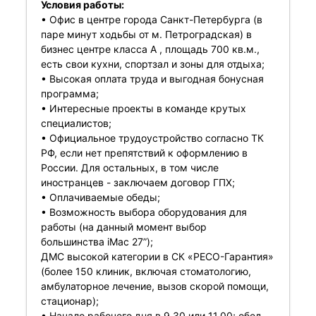
Условия работы:
• ️Офис в центре города Санкт-Петербурга (в
паре минут ходьбы от м. Петроградская) в
бизнес центре класса А , площадь 700 кв.м.,
есть свои кухни, спортзал и зоны для отдыха;
• ️Высокая оплата труда и выгодная бонусная
программа;
• ️Интересные проекты в команде крутых
специалистов;
• ️Официальное трудоустройство согласно ТК
РФ, если нет препятствий к оформлению в
России. Для остальных, в том числе
иностранцев - заключаем договор ГПХ;
• ️Оплачиваемые обеды;
• ️Возможность выбора оборудования для
работы (на данный момент выбор
большинства iMac 27”);
ДМС высокой категории в СК «РЕСО-Гарантия»
(более 150 клиник, включая стоматологию,
амбулаторное лечение, вызов скорой помощи,
стационар);
• ️Начало рабочего дня в 9.30 или 11.00; обед,