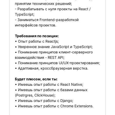
принятии технических решений;
- Разрабатывать с нуля проекты на React /
TypeScript;
- Заниматься Frontend-разработкой
интерфейсов проектов.
Требования по позиции:
• ️Опыт работы с Reactjs;
• ️Уверенное знание JavaScript и TypeScript;
• ️Понимание принципов клиент-серверного
взаимодействия - REST API;
• ️Понимание принципов UI/UX-проектирования;
• ️Адаптивная, кроссбраузерная верстка.
Будет плюсом, если ты:
• ️Имеешь опыт работы с React Native;
• ️Имеешь опыт работы с базами данных
(Postrgres, ClickHouse);
• ️Имеешь опыт работы с Django;
• ️Имеешь опыт работы с Chrome Extensions.